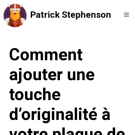
Aller
Patrick Stephenson
au
Me
contenu
Comment
ajouter une
touche
d’originalité à
votre plaque de