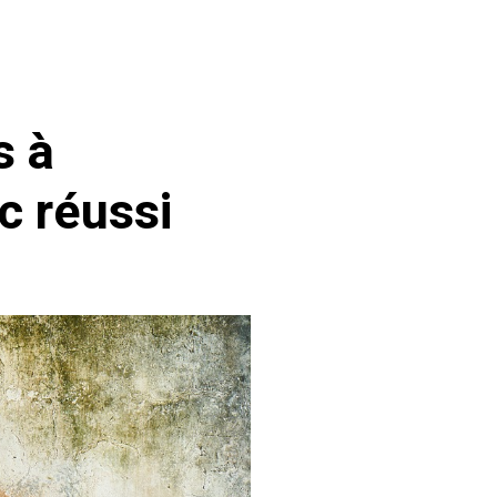
s à
c réussi