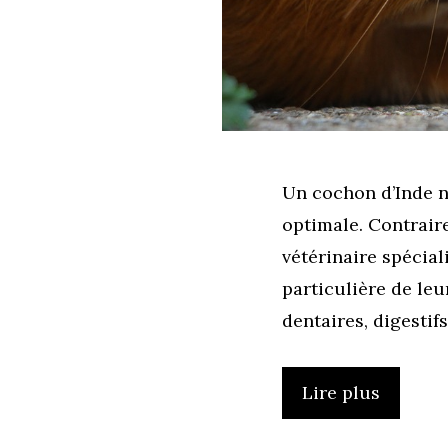
Un cochon d’Inde n
optimale. Contrair
vétérinaire spéci
particulière de le
dentaires, digestif
Lire plus