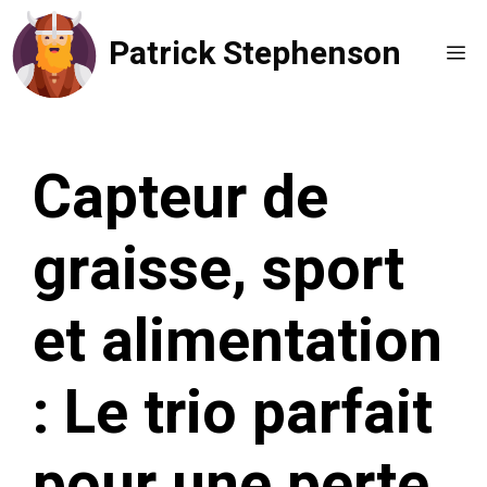
Aller
Patrick Stephenson
au
Me
contenu
Capteur de
graisse, sport
et alimentation
: Le trio parfait
pour une perte