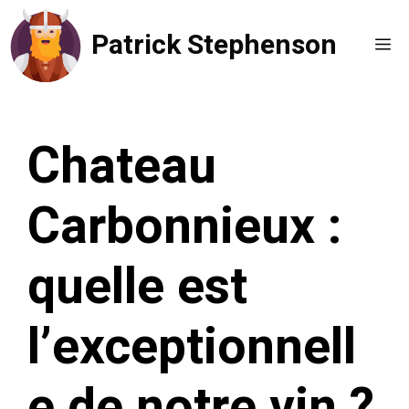
Aller
Patrick Stephenson
au
Me
contenu
Chateau
Carbonnieux :
quelle est
l’exceptionnell
e de notre vin ?