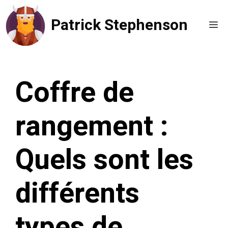
Aller
Patrick Stephenson
au
Me
contenu
Coffre de
rangement :
Quels sont les
différents
types de