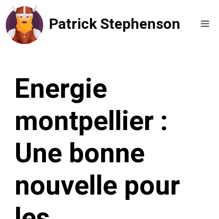
Aller
Patrick Stephenson
au
Me
contenu
Energie
montpellier :
Une bonne
nouvelle pour
les