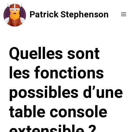
Aller
Patrick Stephenson
au
Me
contenu
Quelles sont
les fonctions
possibles d’une
table console
extensible ?