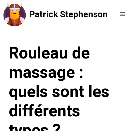
Aller
Patrick Stephenson
au
Me
contenu
Rouleau de
massage :
quels sont les
différents
types ?