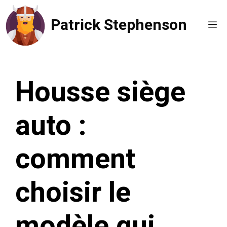
Aller
Patrick Stephenson
au
Me
contenu
Housse siège
auto :
comment
choisir le
modèle qui