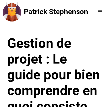
Aller
Patrick Stephenson
au
Me
contenu
Gestion de
projet : Le
guide pour bien
comprendre en
quoi consiste