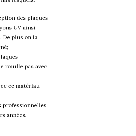
ception des plaques
ayons UV ainsi
. De plus on la
gné;
plaques
se rouille pas avec
avec ce matériau
s professionnelles
urs années.