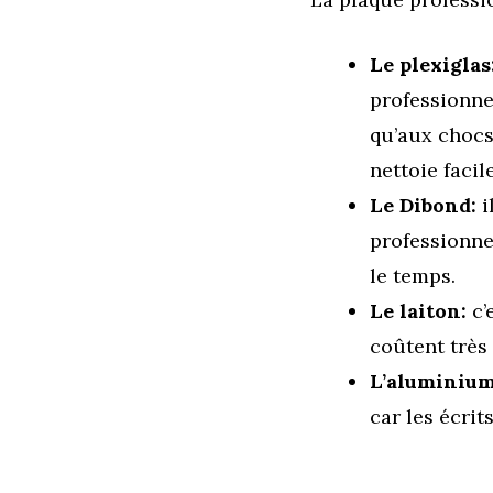
Le plexiglas
professionnel
qu’aux chocs
nettoie facil
Le Dibond
:
i
professionnel
le temps.
Le laiton:
c’
coûtent très
L’aluminiu
car les écri