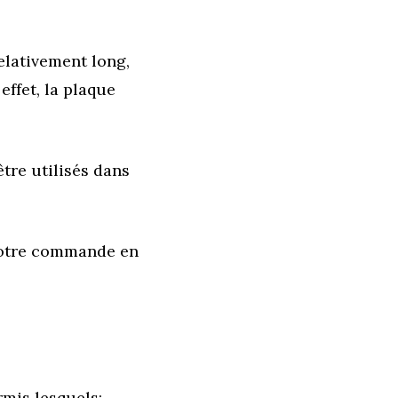
elativement long,
effet, la plaque
être utilisés dans
votre commande en
rmis lesquels: