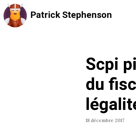
Aller
Patrick Stephenson
au
contenu
Scpi p
du fisc
légalit
18 décembre 2017