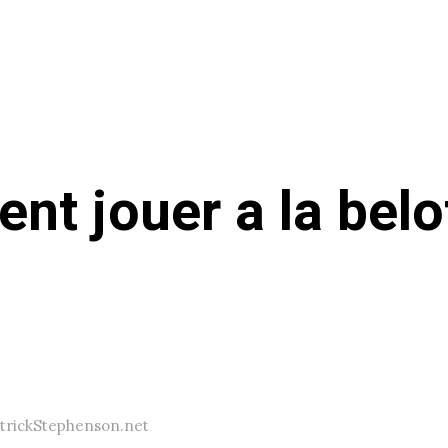
t jouer a la belo
atrickStephenson.net