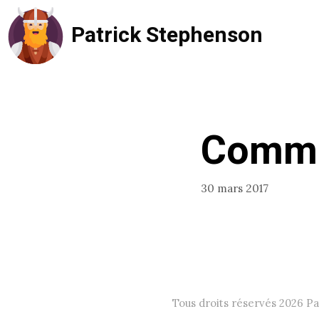
Aller
Patrick Stephenson
au
contenu
Commen
30 mars 2017
Tous droits réservés 2026 P