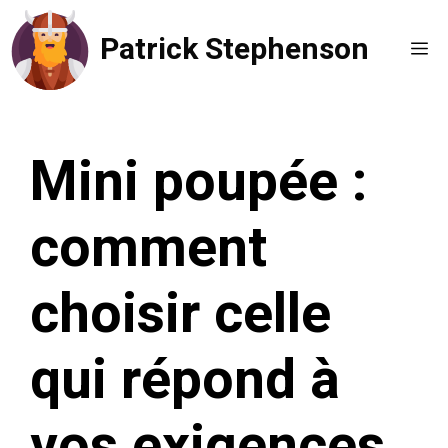
Aller
Patrick Stephenson
au
Me
contenu
Mini poupée :
comment
choisir celle
qui répond à
vos exigences