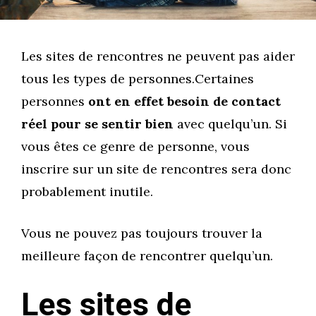
Les sites de rencontres ne peuvent pas aider
tous les types de personnes.Certaines
personnes
ont en effet besoin de contact
réel pour se sentir bien
avec quelqu’un. Si
vous êtes ce genre de personne, vous
inscrire sur un site de rencontres sera donc
probablement inutile.
Vous ne pouvez pas toujours trouver la
meilleure façon de rencontrer quelqu’un.
Les sites de