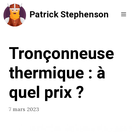
Aller
Patrick Stephenson
au
Me
contenu
Tronçonneuse
thermique : à
quel prix ?
7 mars 2023