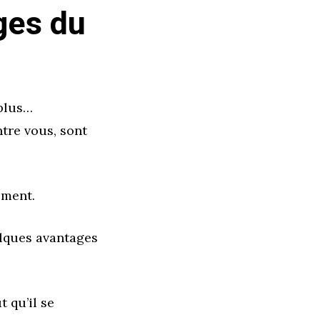
ges du
 plus…
ntre vous, sont
ement.
elques avantages
 qu’il se