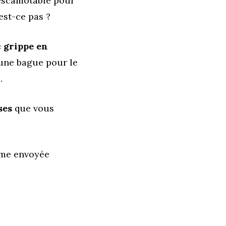
 escamotable pour
’est-ce pas ?
 grippe en
 une bague pour le
.
ses
que vous
rime envoyée