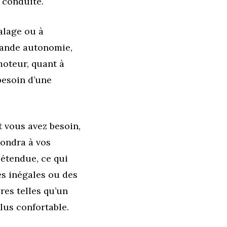
e conduite.
alage ou à
grande autonomie,
moteur, quant à
besoin d’une
t vous avez besoin,
pondra à vos
 étendue, ce qui
es inégales ou des
res telles qu’un
lus confortable.