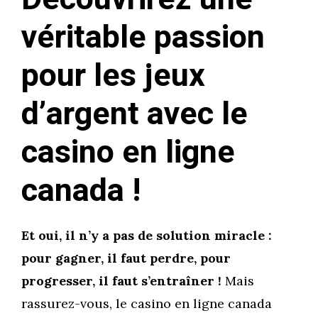
véritable passion
pour les jeux
d’argent avec le
casino en ligne
canada !
Et oui, il n’y a pas de solution miracle :
pour gagner, il faut perdre, pour
progresser, il faut s’entraîner !
Mais
rassurez-vous, le casino en ligne canada