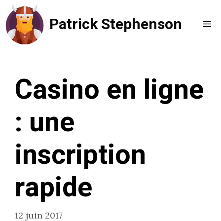
Aller
Patrick Stephenson
au
Me
contenu
Casino en ligne
: une
inscription
rapide
12 juin 2017