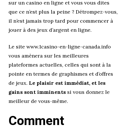
sur un casino en ligne et vous vous dites
que ce n’est plus la peine ? Détrompez-vous,
il n’est jamais trop tard pour commencer à
jouer à des jeux d’argent en ligne.
Le site www.1casino-en-ligne-canada.info
vous amènera sur les meilleures
plateformes actuelles, celles qui sont à la
pointe en termes de graphismes et d’offres
de jeux.
Le plaisir est immédiat, et les
gains sont imminents
si vous donnez le
meilleur de vous-même.
Comment