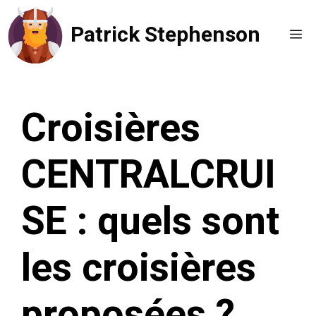
Aller
Patrick Stephenson
au
Me
contenu
Croisières
CENTRALCRUI
SE : quels sont
les croisières
proposées ?