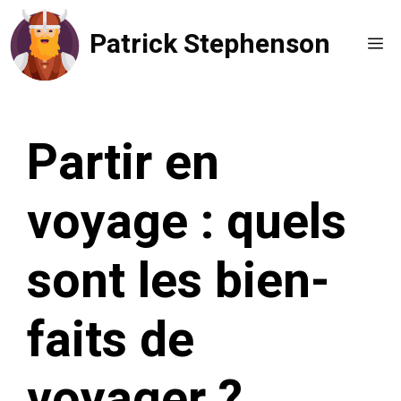
Aller
Patrick Stephenson
au
Me
contenu
Partir en
voyage : quels
sont les bien-
faits de
voyager ?