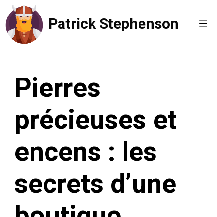
Aller
Patrick Stephenson
au
Me
contenu
Pierres
précieuses et
encens : les
secrets d’une
boutique