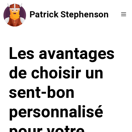
Aller
Patrick Stephenson
au
Me
contenu
Les avantages
de choisir un
sent-bon
personnalisé
pour votre