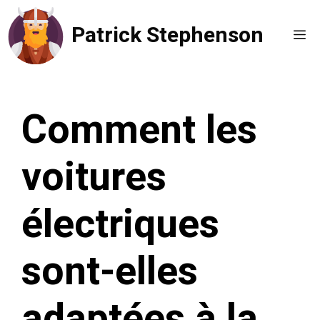
Aller
Patrick Stephenson
au
Me
contenu
Comment les
voitures
électriques
sont-elles
adaptées à la