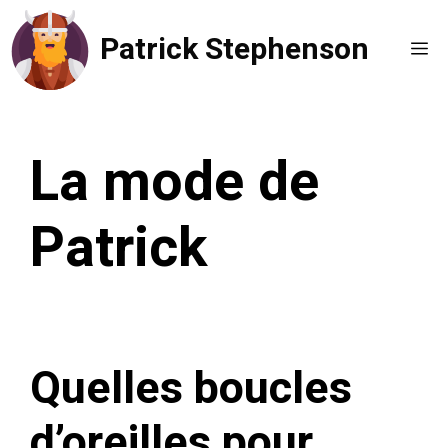
Aller
Patrick Stephenson
au
Me
contenu
La mode de
Patrick
Quelles boucles
d’oreilles pour