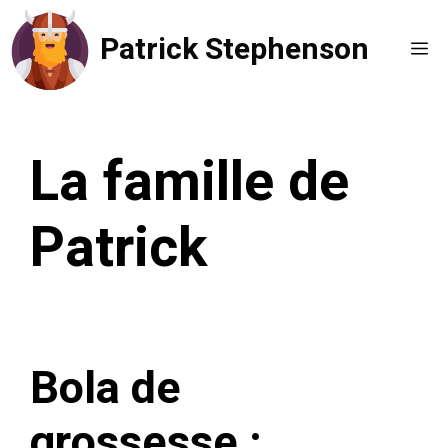
Aller
Patrick Stephenson
au
Me
contenu
La famille de
Patrick
Bola de
grossesse :