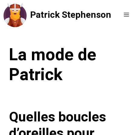
Aller
Patrick Stephenson
au
Me
contenu
La mode de
Patrick
Quelles boucles
d’oreilles pour