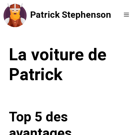
Aller
Patrick Stephenson
au
Me
contenu
La voiture de
Patrick
Top 5 des
avantages