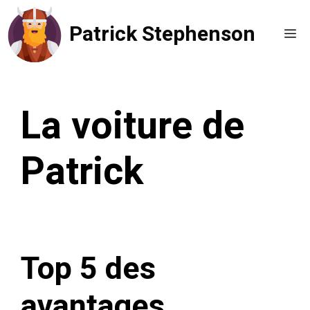
Aller
Patrick Stephenson
au
Me
contenu
La voiture de
Patrick
Top 5 des
avantages