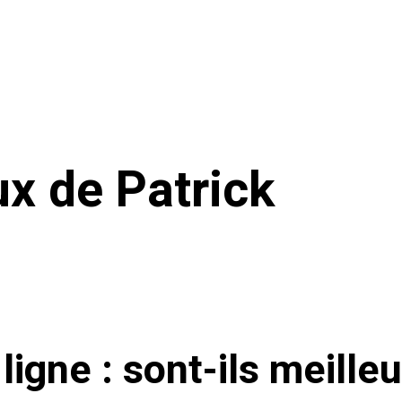
ux de Patrick
ligne : sont-ils meilleu