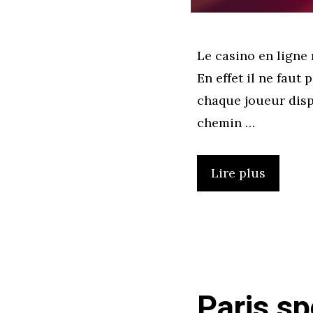
Le casino en ligne 
En effet il ne faut 
chaque joueur dispo
chemin …
Lire plus
Paris sp