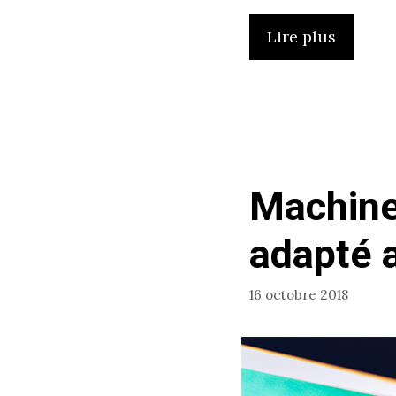
Lire plus
Machine 
adapté 
16 octobre 2018