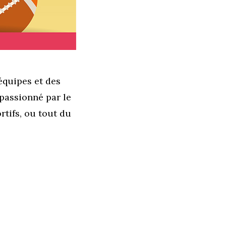
 équipes et des
 passionné par le
rtifs, ou tout du