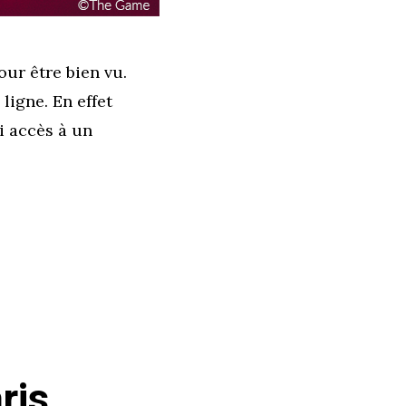
our être bien vu.
ligne. En effet
i accès à un
ris