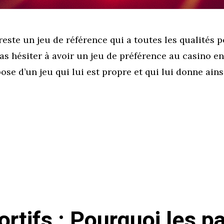
reste un jeu de référence qui a toutes les qualités p
pas hésiter à avoir un jeu de préférence au casino en 
se d’un jeu qui lui est propre et qui lui donne ains
ortifs : Pourquoi les pa