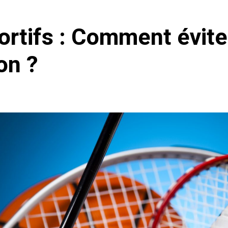
ortifs : Comment évite
ion ?