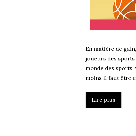
En matière de gain, 
joueurs des sports 
monde des sports, v
moins il faut être 
Lire plus